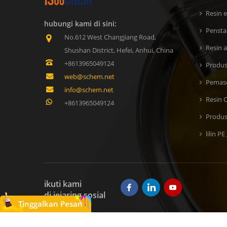
Resin e
hubungi kami di sini:
Penstab
No.612 West Changjiang Road,
Resin a
Shushan District, Hefei, Anhui, China
+8613965049124
Produs
web@schem.net
Pemaso
info@schem.net
Resin 
+8613965049124
Produs
lilin PE
ikuti kami
di jejaring sosial
Tinggalkan Pesan