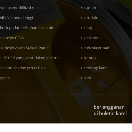
ster termodifikasi rosin
rumah
il UV kinerja tinggi
produk
krilik padat berbahan dasar air
blog
en resin CEVA
peta situs
k Resin Asam Maleat Padat
rahasia pribadi
CLPP CPP yang larut dalam pelarut
kontak
en antioksidan grosir Cina
tentang kami
 grosir
xml
berlangganan
di buletin kami