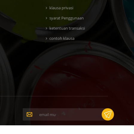
klausa privasi
syarat Penggunaan
ketentuan transaksi
contoh klausa