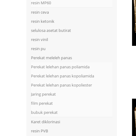
resin MP60
resin ceva
resin ketonik
selulosa asetat butirat
resin vinil
resin pu
Perekat meleleh panas
Perekat lelehan panas poliamida
Perekat lelehan panas kopoliamida
Perekat lelehan panas kopoliester
Jaring perekat
film perekat
bubuk perekat
Karet diklorinasi
resin PVB