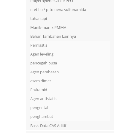
Polyethylene Oxide PEO
n-etil-o / p-toluena sulfonamida
tahan api
Manik-manik PMMA
Bahan Tambahan Lainnya
Pemlastis
Agen leveling
pencegah busa
Agen pembasah
asam dimer
Erukamid
Agen antistatis
pengental
penghambat
Basis Data CAS Aditif