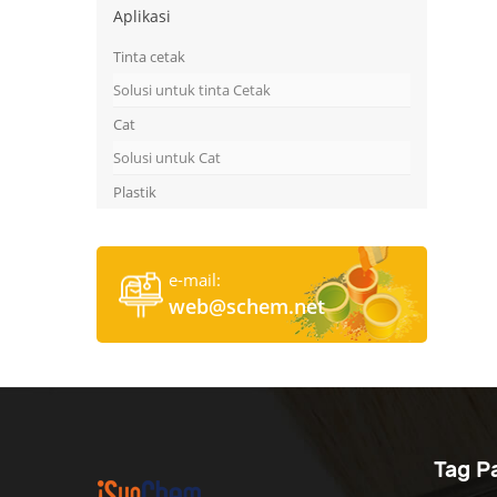
Aplikasi
Tinta cetak
Solusi untuk tinta Cetak
Cat
Solusi untuk Cat
Plastik
e-mail:
web@schem.net
Tag P