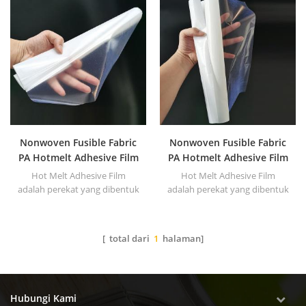
Nonwoven Fusible Fabric
Nonwoven Fusible Fabric
PA Hotmelt Adhesive Film
PA Hotmelt Adhesive Film
Hot Melt Adhesive Film
Hot Melt Adhesive Film
adalah perekat yang dibentuk
adalah perekat yang dibentuk
dalam film dengan atau tanpa
dalam film dengan atau tanpa
Kertas Rilis .
Kertas Rilis .
[ total dari
1
halaman]
Hubungi Kami