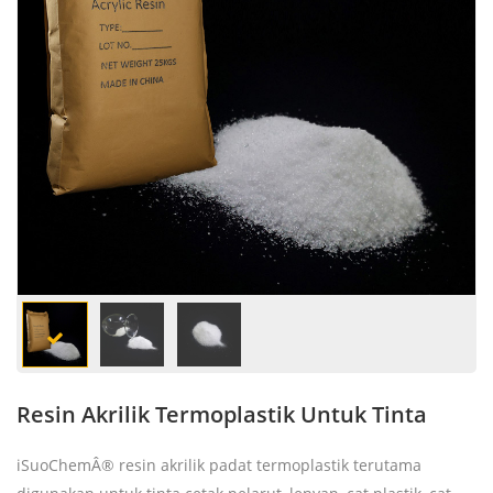
Resin Akrilik Termoplastik Untuk Tinta
iSuoChemÂ® resin akrilik padat termoplastik terutama