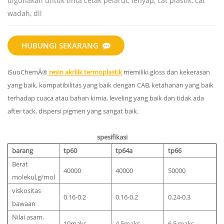
digunakan untuk tinta cetak pelarut, lenyap, cat plastik, cat
wadah, dll
HUBUNGI SEKARANG
iSuoChemÂ®
resin akrilik termoplastik
memiliki gloss dan kekerasan
yang baik, kompatibilitas yang baik dengan CAB, ketahanan yang baik
terhadap cuaca atau bahan kimia, leveling yang baik dan tidak ada
after tack, dispersi pigmen yang sangat baik.
spesifikasi
barang
tp60
tp64a
tp66
Berat
40000
40000
50000
molekul,g/mol
viskositas
0.16-0.2
0.16-0.2
0.24-0.3
bawaan
Nilai asam,
10maks
4.5maks
6.5 maks