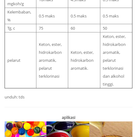
mgkoh/g
Kelembaban,
0.5 maks
0.5 maks
0.5 maks
%
Tg, c
75
60
50
Keton, ester,
Keton, ester,
hidrokarbon
hidrokarbon
Keton, ester,
aromatik,
pelarut
aromatik,
hidrokarbon
pelarut
pelarut
aromatik.
terklorinasi
terklorinasi
dan alkohol
tinggi.
unduh: tds
aplikasi