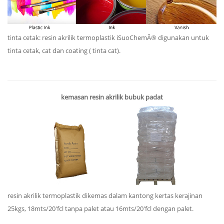
tinta cetak: resin akrilik termoplastik iSuoChemÂ® digunakan untuk
tinta cetak, cat dan coating ( tinta cat).
kemasan resin akrilik bubuk padat
resin akrilik termoplastik dikemas dalam kantong kertas kerajinan
25kgs, 18mts/20'fcl tanpa palet atau 16mts/20'fcl dengan palet.