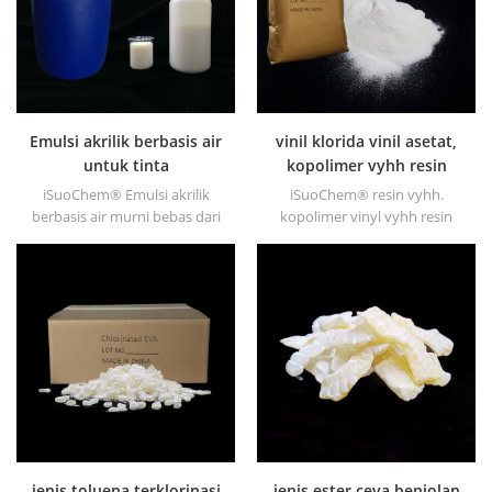
serat pu dll
Emulsi akrilik berbasis air
vinil klorida vinil asetat,
untuk tinta
kopolimer vyhh resin
iSuoChem® Emulsi akrilik
iSuoChem® resin vyhh.
berbasis air murni bebas dari
kopolimer vinyl vyhh resin
APEO yang terutama
(setara dengan dow vyhh
digunakan untuk Tinta & OPV,
resin) adalah vinil klorida &
primer UV dan tinta plastik.
kopolimer vinil asetat. nya
resin molekul tinggi (berat
molekul 27000).
jenis toluena terklorinasi
jenis ester ceva benjolan