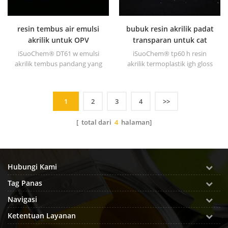
resin tembus air emulsi
bubuk resin akrilik padat
akrilik untuk OPV
transparan untuk cat
iSuoChem® DT61 w emulsi
iSuoChem® tp60 h resin
akrilik tembus pandang yang
akrilik termoplastik igh gloss
tahan ateris emulsi
terutama digunakan untuk
transparan dengan kilap yang
tinta cetak pelarut, lenyap, cat
sangat baik, daya serap tinggi,
plastik, cat wadah, dll.
1
2
3
4
>>
daya giling dan dispersi yang
baik.
[ total dari
4
halaman]
Hubungi Kami
Tag Panas
Navigasi
Ketentuan Layanan