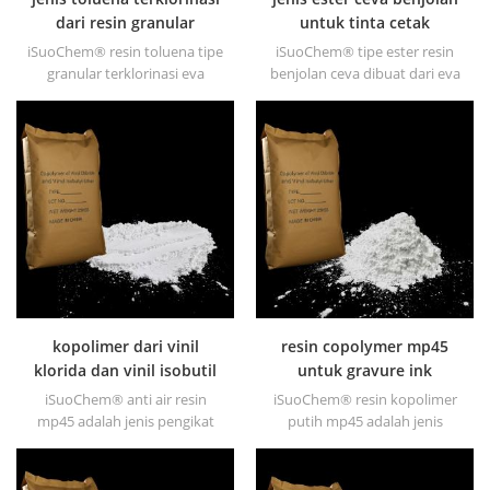
dari resin granular
untuk tinta cetak
iSuoChem® resin toluena tipe
iSuoChem® tipe ester resin
granular terklorinasi eva
benjolan ceva dibuat dari eva
dibuat dari eva melalui
melalui modifikasi. dapat
modifikasi. dapat dilarutkan
dilarutkan dalam pelarut
dalam pelarut organik seperti
organik seperti toluena, ester,
toluena, ester, dll.
dll.
kopolimer dari vinil
resin copolymer mp45
klorida dan vinil isobutil
untuk gravure ink
eter resin mp45
iSuoChem® anti air resin
iSuoChem® resin kopolimer
mp45 adalah jenis pengikat
putih mp45 adalah jenis
yang diklorinasi dan
pengikat terklorinasi yang
dikembangkan untuk
baik dan dikembangkan
mencetak tinta dan cat anti
untuk mencetak tinta dan cat