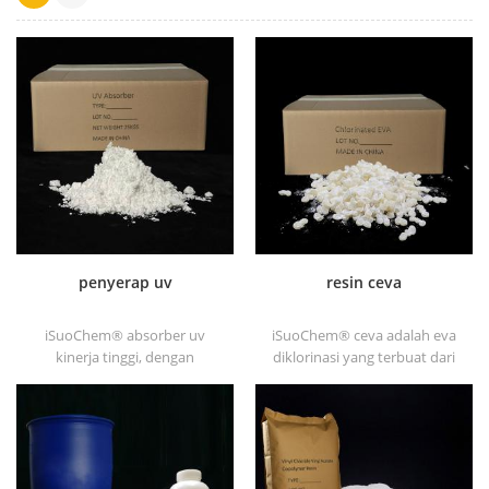
penyerap uv
resin ceva
iSuoChem® absorber uv
iSuoChem® ceva adalah eva
kinerja tinggi, dengan
diklorinasi yang terbuat dari
kompatibilitas yang baik,
eva melalui modifikasi. dapat
volatilitas rendah,
dilarutkan dalam pelarut
penyerapan uv yang baik,
organik seperti toluena, ester,
cocok untuk pc, hewan
dll.
peliharaan, pom, poliamida,
ppe, pu termoplastik dan