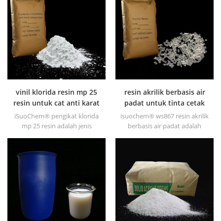
korosi yang berat.
anti korosi yang berat.
vinil klorida resin mp 25
resin akrilik berbasis air
resin untuk cat anti karat
padat untuk tinta cetak
iSuoChem® pengikat klorida
isuochem® ws867 resin akrilik
mp 25 resin adalah jenis
berbasis air padat adalah
pengikat terklorinasi yang
padatan transparan dengan
baik dan dikembangkan
kilap yang sangat baik,
untuk mencetak tinta dan cat
ketahanan abrasif, kelarutan
anti korosi yang berat.
yang baik, transparansi tinggi,
kemampuan cetak yang baik
dan transitivitas yang baik.