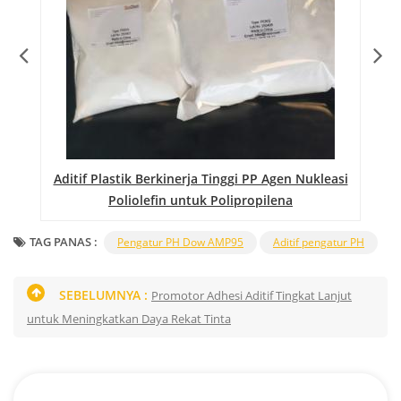
Aditif Plastik Berkinerja Tinggi PP Agen Nukleasi
Ag
Poliolefin untuk Polipropilena
TAG PANAS :
Pengatur PH Dow AMP95
Aditif pengatur PH
SEBELUMNYA :
Promotor Adhesi Aditif Tingkat Lanjut
untuk Meningkatkan Daya Rekat Tinta