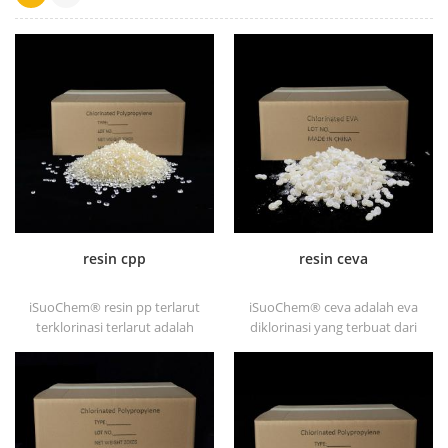
resin cpp
resin ceva
iSuoChem® resin pp terlarut
iSuoChem® ceva adalah eva
terklorinasi terlarut adalah
diklorinasi yang terbuat dari
promotor adhesi
eva melalui modifikasi. dapat
polypropylene terklorinasi
dilarutkan dalam pelarut
terlarut untuk substrat
organik seperti toluena, ester,
poliolefin.
dll.