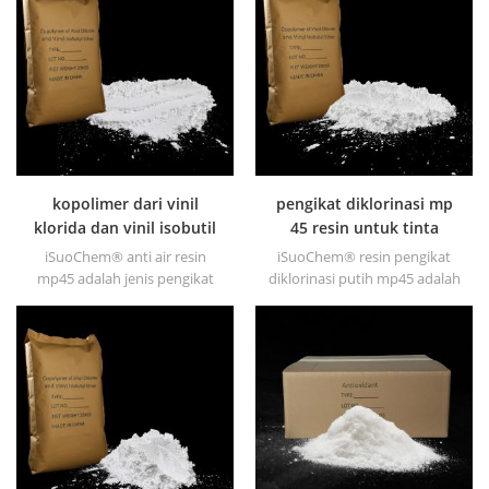
toluena, ester, dll.
dll.
kopolimer dari vinil
pengikat diklorinasi mp
klorida dan vinil isobutil
45 resin untuk tinta
eter resin mp45
iSuoChem® anti air resin
iSuoChem® resin pengikat
mp45 adalah jenis pengikat
diklorinasi putih mp45 adalah
yang diklorinasi dan
jenis pengikat terklorinasi
dikembangkan untuk
yang baik dan dikembangkan
mencetak tinta dan cat anti
untuk mencetak tinta dan cat
korosi yang berat.
anti korosi yang berat.