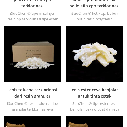
terklorinasi
poliolefin cpp terklorinasi
iSuoChem® tipe misalnya,
iSuoChem® ketik ap, bubuk
resin pp terklorinasi tipe ester
putih resin polyolefin
adalah promotor adhesi
terklorinasi cpp adalah
polipropilen terlarut kloron
polypropylene terklorinasi
ester atau keton untuk
terlarut promotor adhesi
substrat poliolefin. ia memiliki
untuk substrat poliolefin. ini
daya rekat luar biasa ke pp,
memiliki adhesi yang sangat
pe, epdm & bahan tpo.
baik untuk pp, pe, EPDM &
bahan tpo.
jenis toluena terklorinasi
jenis ester ceva benjolan
dari resin granular
untuk tinta cetak
iSuoChem® resin toluena tipe
iSuoChem® tipe ester resin
granular terklorinasi eva
benjolan ceva dibuat dari eva
dibuat dari eva melalui
melalui modifikasi. dapat
modifikasi. dapat dilarutkan
dilarutkan dalam pelarut
dalam pelarut organik seperti
organik seperti toluena, ester,