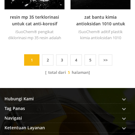
resin mp 35 terklorinasi
zat bantu kimia
untuk cat anti-korosif
antioksidan 1010 untuk
plastik
iSuoChem® pengikat
iSuoChem® aditif plastik
diklorinasi mp 35 resin adalah
kimia antioksidan 1010
jenis pengikat terklorinasi
dengan volatilitas rendah,
yang baik dan dikembangkan
resistensi migrasi, resistensi
untuk mencetak tinta dan cat
ekstraksi.
1
2
3
4
5
>>
anti korosi yang berat.
[ total dari
5
halaman]
Hubungi Kami
Tag Panas
Navigasi
Ketentuan Layanan