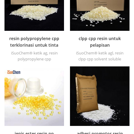
resin polypropylene cpp
clpp cpp resin untuk
terklorinasi untuk tinta
pelapisan
cetak
iSuoChem® ketik ag, resin
iSuoChem® ketik agl, resin
polypropylene cpp
clpp cpp solvent soluble
terklorinasi terlarut adalah
adalah polypropylene
promotor adhesi
terklorinasi terlarut promotor
polypropylene terklorinasi
adhesi untuk substrat
terlarut untuk substrat
poliolefin. ini memiliki adhesi
poliolefin.
yang sangat baik untuk pp,
pe, EPDM & bahan tpo.
jenis ester resin pp
adhesi promotor resin