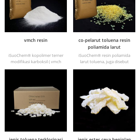
vmch resin
co-pelarut toluena resin
poliamida larut
iSuoChem® kopolimer terner
iSuoChem® resin poliamida
modifikasi karboksil ( vmch
larut toluena, juga disebut
resin ). vinil klorida vinil asetat
resin poliamida pelarut
vmch resin digunakan
bersama, atau resin poliamida
terutama untuk pelapis
larut benzena. kami dapat
kering udara, seperti
menyediakan resin poliamida
perawatan, pelapis laut dan
larut toluena dalam berbagai
logam, pernis aluminium foil,
jenis, seperti DT501, DT501H,
dapat disegel cat, perekat
DT508, DT588, dan DT556.
sepatu, cat lantai, cat semen,
sablon sutra dan mentransfer
tinta.
jenis toluena terklorinasi
jenis ester ceva benjolan