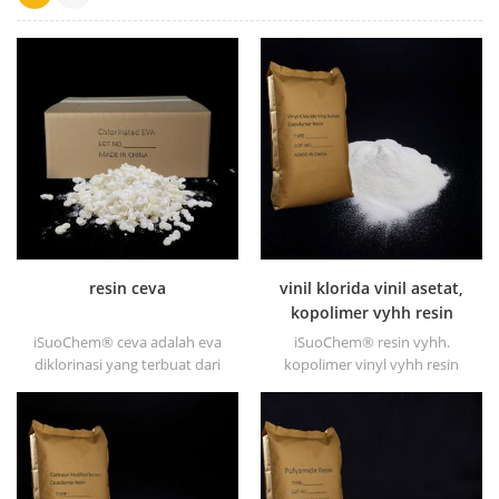
resin ceva
vinil klorida vinil asetat,
kopolimer vyhh resin
iSuoChem® ceva adalah eva
iSuoChem® resin vyhh.
diklorinasi yang terbuat dari
kopolimer vinyl vyhh resin
eva melalui modifikasi. dapat
(setara dengan dow vyhh
dilarutkan dalam pelarut
resin) adalah vinil klorida &
organik seperti toluena, ester,
kopolimer vinil asetat. nya
dll.
resin molekul tinggi (berat
molekul 27000).