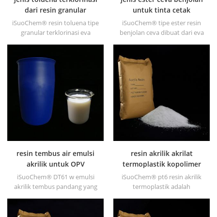
dari resin granular
untuk tinta cetak
iSuoChem® resin toluena tipe
iSuoChem® tipe ester resin
granular terklorinasi eva
benjolan ceva dibuat dari eva
dibuat dari eva melalui
melalui modifikasi. dapat
modifikasi. dapat dilarutkan
dilarutkan dalam pelarut
dalam pelarut organik seperti
organik seperti toluena, ester,
toluena, ester, dll.
dll.
resin tembus air emulsi
resin akrilik akrilat
akrilik untuk OPV
termoplastik kopolimer
iSuoChem® DT61 w emulsi
iSuoChem® pt6 resin akrilik
akrilik tembus pandang yang
termoplastik adalah
tahan ateris emulsi
kopolimer dari metil
transparan dengan kilap yang
metakrilat dan n-butil
sangat baik, daya serap tinggi,
metakrilat. ia menawarkan