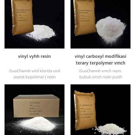
daya giling dan dispersi yang
ketahanan dan daya tahan
baik.
panas yang keras.
vinyl vyhh resin
vinyl carboxyl modifikasi
terary terpolymer vmch
resin
iSuoChem® vinil klorida vinil
iSuoChem® vmch resin.
asetat kopolimer ( resin
bubuk vmch resin putih
vyhh). bubuk vyhh resin putih
(setara dengan dow vmch
adalah vinil klorida &
resin atau resin umoh)
kopolimer vinil asetat. nya
digunakan terutama untuk
resin molekul tinggi (berat
pelapis kering udara, seperti
molekul 27000).
perawatan, pelapis laut dan
logam, pernis aluminium foil,
dapat disegel cat, perekat
sepatu, cat lantai, cat semen,
sablon sutra dan mentransfer