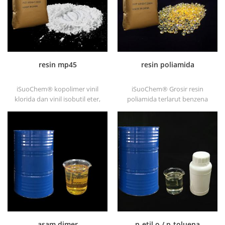
resin mp45
resin poliamida
iSuoChem® kopolimer vinil
iSuoChem® Grosir resin
klorida dan vinil isobutil eter,
poliamida terlarut benzena
juga disebut resin mp45. ini
dalam berbagai jenis, seperti
adalah jenis pengikat
dt501, dt501h, dt508, dt588,
terklorinasi yang baik dan
dan dt556 .
dikembangkan untuk
mencetak tinta dan cat anti
korosi yang berat.
asam dimer
n-etil o / p-toluena