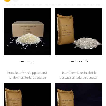
resin cpp
resin akrilik
iSuoChem® resin pp terlarut
iSuoChem® resin akrilik
terklorinasi terlarut adalah
berbasis air adalah padatan
promotor adhesi
transparan glosses yang
polypropylene terklorinasi
sangat baik, ketahanan
terlarut untuk substrat
abrasif, kelarutan yang baik,
poliolefin.
transparansi yang tinggi,
kemampuan cetak yang baik
dan transitivitas yang baik.