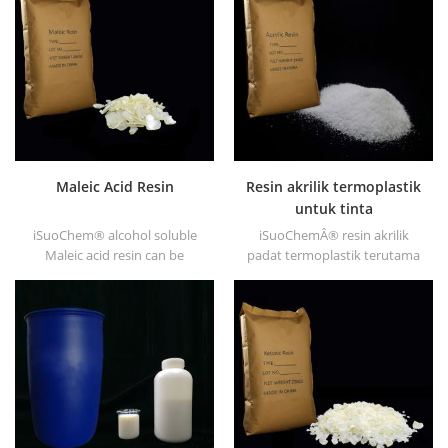
DT610A, DT610H, dan dt6245
dll.
Maleic Acid Resin
Resin akrilik termoplastik
untuk tinta
iSuoChem® alcohol soluble
iSuoChemÂ® resin akrilik
Maleic acid resin can be
padat termoplastik terutama
dissolved in mixed solvent of
digunakan untuk tinta cetak
toluene and alcohol or
pelarut, lenyap, cat plastik, cat
alcoholic solvent. it offers
wadah, dll
high gloss and fast drying.