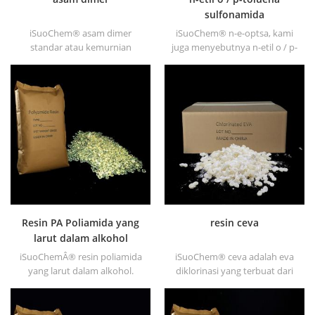
sulfonamida
iSuoChem® asam dimer
iSuoChem® n-e-optsa, kami
standar atau kemurnian
juga menyebutnya n-etil o / p-
tinggi tidak beracun, tidak
toluena sulfonamida , o / p-
menyebabkan iritasi, titik
toluenesulfonamide, n-etil
nyala tinggi dan titik api tidak
orto para toluene
membeku di bawah suhu
sulfonamide (n-e-o / ptsa).
rendah, viskositas baik dan
bangsa yang baik. itu larut
dalam sebagian besar pelarut,
tidak pernah larut dalam air.
Resin PA Poliamida yang
resin ceva
larut dalam alkohol
iSuoChemÂ® resin poliamida
iSuoChem® ceva adalah eva
yang larut dalam alkohol.
diklorinasi yang terbuat dari
kami dapat menyediakan
eva melalui modifikasi. dapat
resin pa larut alkohol dalam
dilarutkan dalam pelarut
berbagai jenis, seperti DT610,
organik seperti toluena, ester,